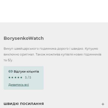
BorysenkoWatch
Викуп швейцарського годинника дорого і швидко. Купуємо
виключно оригінал. Також можлива купівля нових годинників
та б/у.
69
Відгуки клієнтів
5 / 5
Дивитись всі
ШВИДКІ ПОСИЛАННЯ