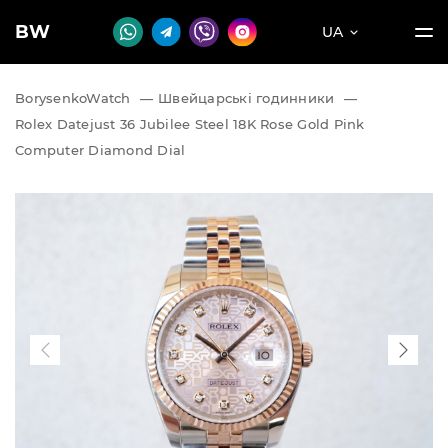
BW
UA
BorysenkoWatch
—
Швейцарські годинники
—
Rolex Datejust 36 Jubilee Steel 18K Rose Gold Pink
Computer Diamond Dial