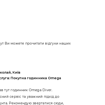
 Тут Ви можете прочитати відгуки наших
колай, Київ
Андрій, Оде
слуга: Покупка годинника Omega
Послуга: Пок
Bucherer
ав тут годинник Omega Diver.
Вибирав між 
сний сервіс та уважний підхід до
вирішив прид
ієнта. Рекомендую звертатися сюди,