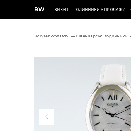
BW
ВИКУП
ГОДИННИКИ У ПРОДАЖУ
BorysenkoWatch
—
Швейцарські годинники