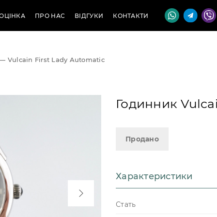
ОЦІНКА
ПРО НАС
ВІДГУКИ
КОНТАКТИ
—
Vulcain First Lady Automatic
Годинник Vulcai
Продано
Характеристики
Стать