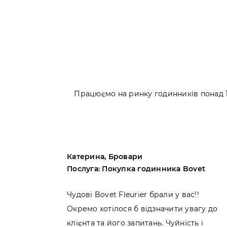
Працюємо на ринку годинників понад 10
Катерина, Бровари
artier
Послуга: Покупка годинника Bovet
Cartier
Чудові Bovet Fleurier брали у вас!!
ися!
Окремо хотілося б відзначити увагу до
ібниць.
клієнта та його запитань. Чуйність і