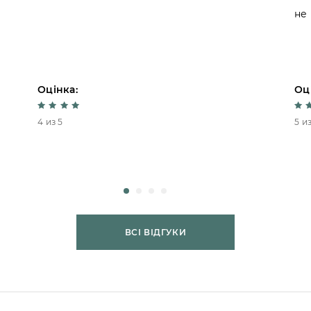
не
Оцінка:
Оц
4 из 5
5 из
ВСІ ВІДГУКИ