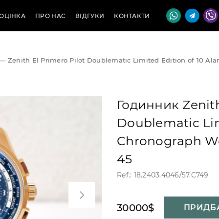
ОЦІНКА
ПРО НАС
ВІДГУКИ
КОНТАКТИ
—
Zenith El Primero Pilot Doublematic Limited Edition of 10 A
Годинник Zenith
Doublematic Lim
Chronograph Wo
45
Ref.: 18.2403.4046/57.C749
30000$
ПРИДБ