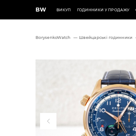
BW
ВИКУП
ГОДИННИКИ У ПРОДАЖУ
BorysenkoWatch
—
Швейцарські годинники