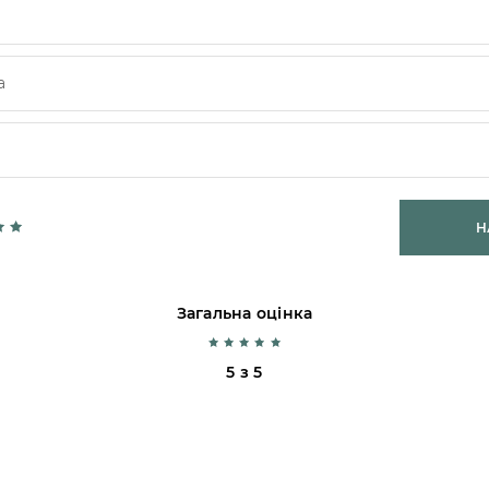
Н
Загальна оцінка
5 з 5