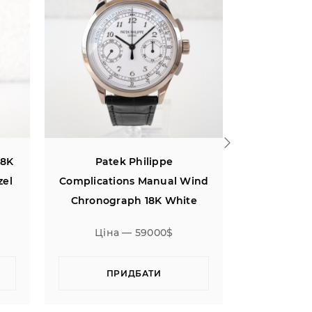
tek Philippe
Breguet Marine Royale
tions Manual Wind
Alarm 18K White Gold 45
graph 18K White
Gold
на — 59000$
Ціна — 39000$
ПРИДБАТИ
ПРИДБАТИ