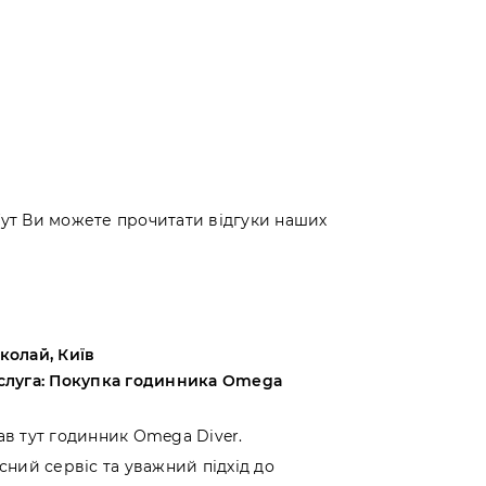
 Тут Ви можете прочитати відгуки наших
колай, Київ
Андрій, Оде
слуга: Покупка годинника Omega
Послуга: Пок
Bucherer
ав тут годинник Omega Diver.
Вибирав між 
сний сервіс та уважний підхід до
вирішив прид