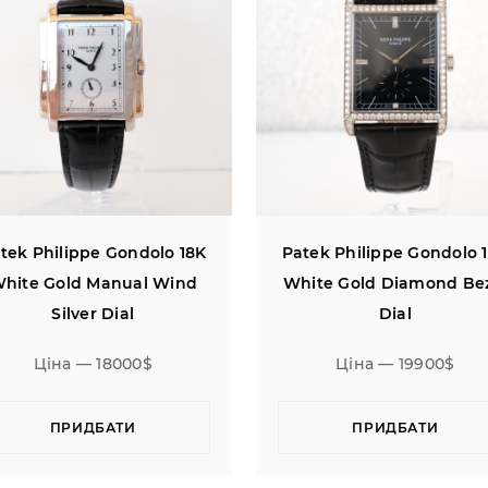
 18K
Patek Philippe Gondolo 18K
Pa
ind
White Gold Diamond Bezel
Complica
Dial
Chrono
Ціна — 19900$
Ці
ПРИДБАТИ