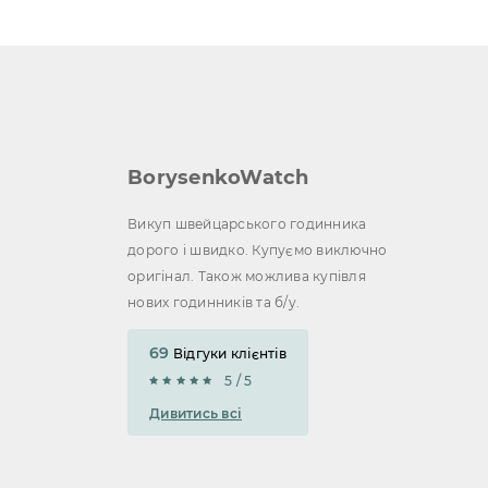
BorysenkoWatch
Викуп швейцарського годинника
дорого і швидко. Купуємо виключно
оригінал. Також можлива купівля
нових годинників та б/у.
69
Відгуки клієнтів
5 / 5
Дивитись всі