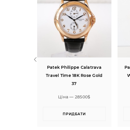
Patek Philippe Calatrava
Patek Philippe Gondolo
Travel Time 18K Rose Gold
White Gold Manual W
37
Silver Dial
Ціна — 28500$
Ціна — 18000$
ПРИДБАТИ
ПРИДБАТИ