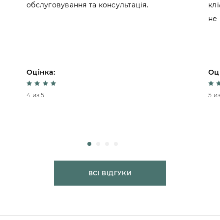
обслуговування та консультація.
кл
не
Оцінка:
Оц
4 из 5
5 из
ВСІ ВІДГУКИ