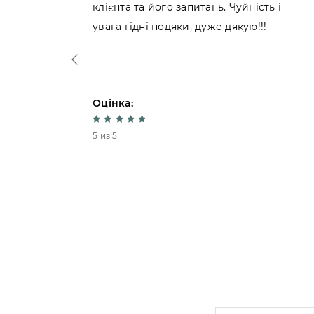
ібниць.
клієнта та його запитань. Чуйність і
увага гідні подяки, дуже дякую!!!
Оцінка:
5 из 5