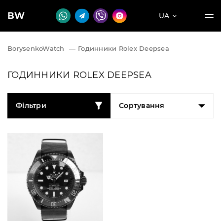
BW
UA
BorysenkoWatch
—
Годинники Rolex Deepsea
ГОДИННИКИ ROLEX DEEPSEA
Фільтри
Сортування