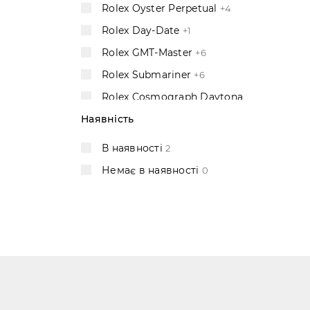
Rolex Oyster Perpetual
+4
Rolex Day-Date
+1
Rolex GMT-Master
+6
Rolex Submariner
+6
Rolex Cosmograph Daytona
+5
Наявність
Rolex Yacht-Master
+2
В наявності
2
Rolex Sky-Dweller
Немає в наявності
0
Rolex Sea-Dweller
+2
Rolex Explorer
2
Rolex Cellini
2
Rolex Air-King
+1
Rolex Deepsea
2
Rolex Milgauss
2
Omega Constellation
+6