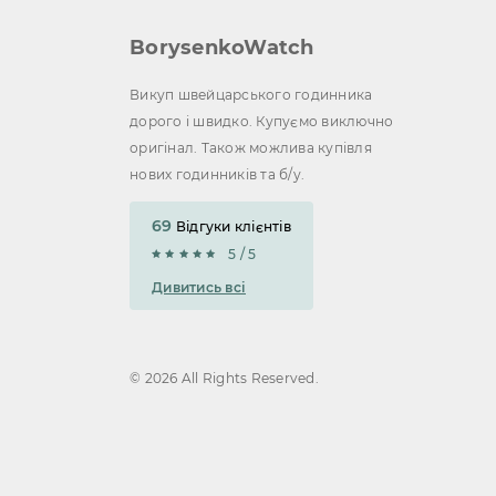
Omega Speedmaster
+5
BorysenkoWatch
Omega Seamaster
+12
Викуп швейцарського годинника
Omega De Ville
+7
дорого і швидко. Купуємо виключно
Breitling Navitimer
+8
оригінал. Також можлива купівля
Breitling Superocean
+18
нових годинників та б/у.
Breitling Chronomat
+9
69
Відгуки клієнтів
Hublot Classic Fusion
+15
5 / 5
Hublot Big Bang
+13
Дивитись всі
Ulysse Nardin Classic
+16
Ulysse Nardin Marine Diver
+15
© 2026 All Rights Reserved.