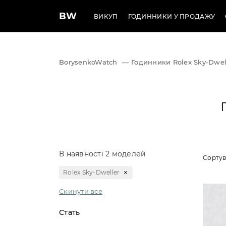
BW
ВИКУП
ГОДИННИКИ У ПРОДАЖУ
BorysenkoWatch
—
Годинники Rolex Sky-Dwel
В наявності 2 моделей
Сортув
Rolex Sky-Dweller
Скинути все
Стать