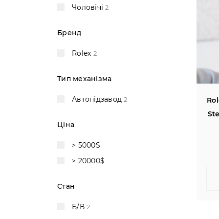
Чоловічі
2
Бренд
Rolex
2
Тип механізма
Автопідзавод
2
Rol
Ste
Ціна
> 5000$
> 20000$
Стан
Б/В
2