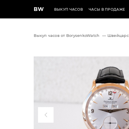
BW
ВЫКУП ЧАСОВ
ЧАСЫ В ПРОДАЖЕ
Выкуп часов от BorysenkoWatch
—
Швейцарс