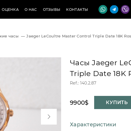
ОЦЕНКА
О НАС
ОТЗЫВЫ
КОНТАКТЫ
кие часы
—
Jaeger LeCoultre Master Control Triple Date 18K Ro
Часы Jaeger LeC
Triple Date 18K
Ref.: 140.2.87
9900$
КУПИТЬ
Характеристики