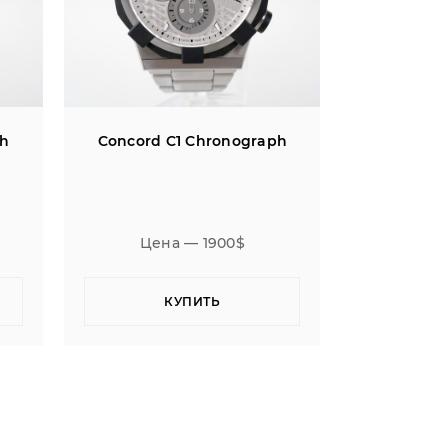
ph
Concord C1 Chronograph
Concord 
Цена — 1900$
Цен
КУПИТЬ