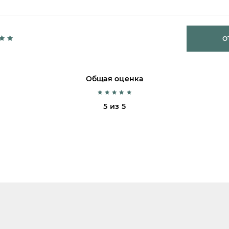
О
Общая оценка
5 из 5