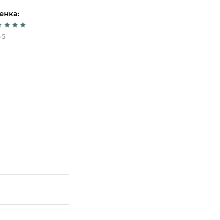
енка:
Оценка:
 5
5 из 5