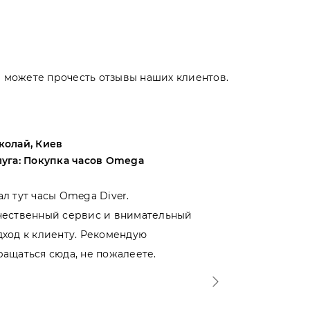
Вы можете прочесть отзывы наших клиентов.
колай, Киев
Андрей, Оде
луга: Покупка часов Omega
Услуга: Поку
ал тут часы Omega Diver.
Выбирал меж
чественный сервис и внимательный
магазинами 
дход к клиенту. Рекомендую
именно тут. 
ращаться сюда, не пожалеете.
- отношение 
Спасибо!