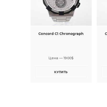
ronograph
Concord C1 Chronograph
C
900$
Цена — 1900$
Ь
КУПИТЬ