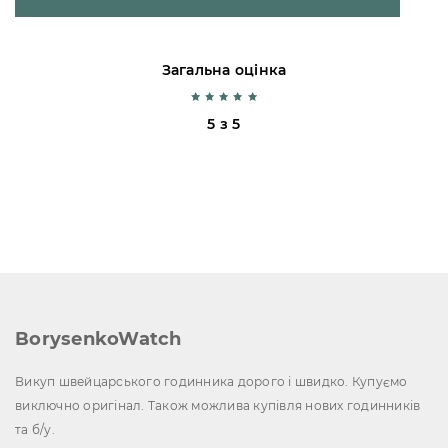
Загальна оцінка
5 з 5
BorysenkoWatch
Викуп швейцарського годинника дорого і швидко. Купуємо
виключно оригінал. Також можлива купівля нових годинників
та б/у.