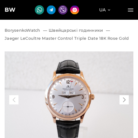
BW
UA
BorysenkoWatch
—
Швейцарські годинники
—
Jaeger LeCoultre Master Control Triple Date 18K Rose Gold