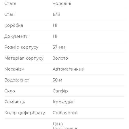
Стать
Чоловічі
Стан
Б/В
Коробка
Ні
Документи
Ні
Розмір корпусу
37 мм
Матеріал корпусу
Золото
Механізм
Автоматичний
Водозахист
50 м
Скло
Сапфір
Ремінець
Крокодил
Колір циферблату
Сріблястий
Дата
День тижня