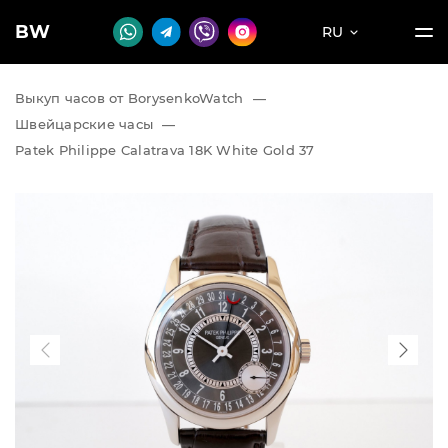
BW
RU
Выкуп часов от BorysenkoWatch
—
Швейцарские часы
—
Patek Philippe Calatrava 18K White Gold 37