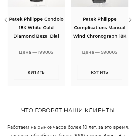
o
Patek Philippe
Jaeger LeCoultre Atmos
Complications Manual
Classique Desk Clock
Wind Chronograph 18K
White Gold
Цена — 59000$
Цена — 5900$
КУПИТЬ
КУПИТЬ
ЧТО ГОВОРЯТ НАШИ КЛИЕНТЫ
Работаем на рынке часов более 10 лет, за это время,
удалось обработать более 2000 заявок. Здесь Вы