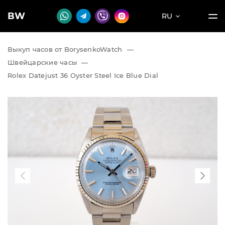
BW
RU
Выкуп часов от BorysenkoWatch
—
Швейцарские часы
—
Rolex Datejust 36 Oyster Steel Ice Blue Dial