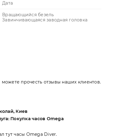
Дата
Вращающийся безель
Завинчивающаяся заводная головка
Вы можете прочесть отзывы наших клиентов.
колай, Киев
Андрей, Оде
луга: Покупка часов Omega
Услуга: Поку
ал тут часы Omega Diver.
Выбирал меж