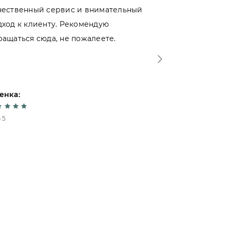
чественный сервис и внимательный
магазинами 
дход к клиенту. Рекомендую
именно тут. 
ращаться сюда, не пожалеете.
- отношение 
Спасибо!
енка:
Оценка:
 5
5 из 5