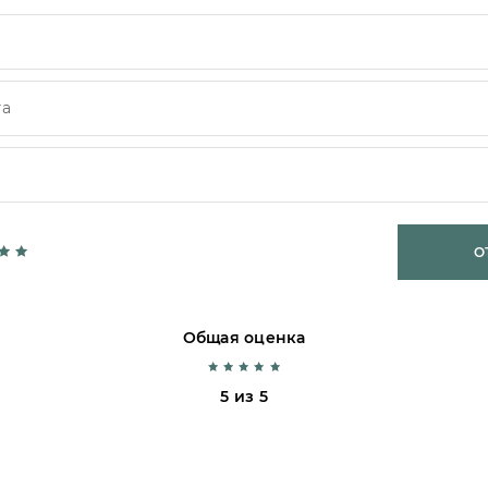
О
Общая оценка
5 из 5