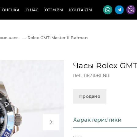
ОЦЕНКА
О НАС
ОТЗЫВЫ
КОНТАКТЫ
кие часы
—
Rolex GMT-Master II Batman
Часы Rolex GMT
Ref.: 116710BLNR
Продано
Характеристики