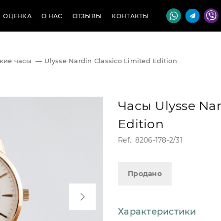
ОЦЕНКА
О НАС
ОТЗЫВЫ
КОНТАКТЫ
кие часы
—
Ulysse Nardin Classico Limited Edition
Часы Ulysse Nar
Edition
Ref.: 8206-178-2/31
Продано
Характеристики