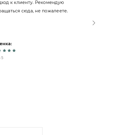
дход к клиенту. Рекомендую
именно тут. 
ращаться сюда, не пожалеете.
- отношение 
Спасибо!
енка:
Оценка:
 5
5 из 5