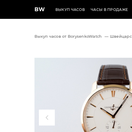
BW
ВЫКУП ЧАСОВ
ЧАСЫ В ПРОДАЖЕ
Выкуп часов от BorysenkoWatch
—
Швейцарс