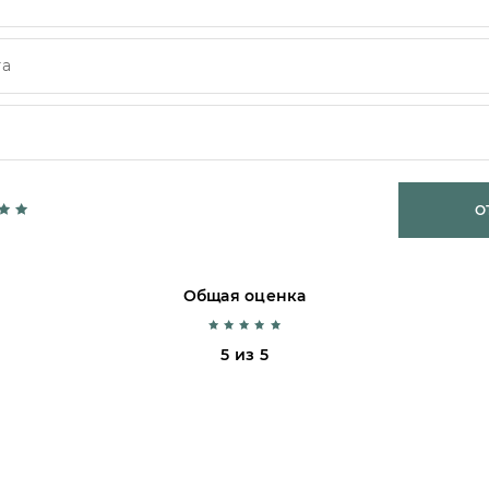
О
Общая оценка
5 из 5