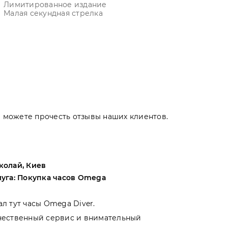
Лимитированное издание
Малая секундная стрелка
Вы можете прочесть отзывы наших клиентов.
колай, Киев
Андрей, Оде
луга: Покупка часов Omega
Услуга: Поку
ал тут часы Omega Diver.
Выбирал меж
чественный сервис и внимательный
магазинами 