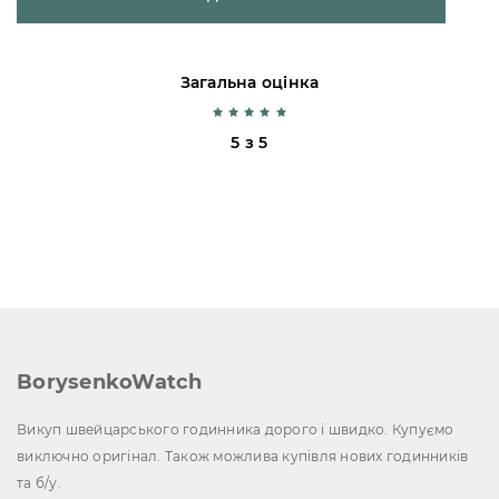
Загальна оцінка
5 з 5
BorysenkoWatch
Викуп швейцарського годинника дорого і швидко. Купуємо
виключно оригінал. Також можлива купівля нових годинників
та б/у.