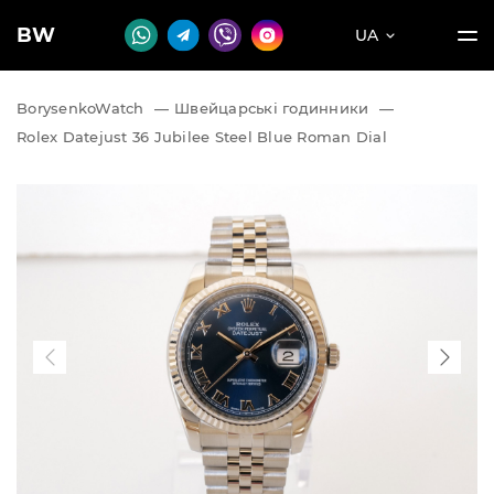
BW
UA
BorysenkoWatch
—
Швейцарські годинники
—
Rolex Datejust 36 Jubilee Steel Blue Roman Dial