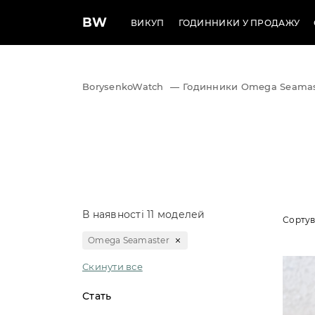
BW
ВИКУП
ГОДИННИКИ У ПРОДАЖУ
BorysenkoWatch
—
Годинники Omega Seamas
В наявності 11 моделей
Сортув
Omega Seamaster
Скинути все
Стать