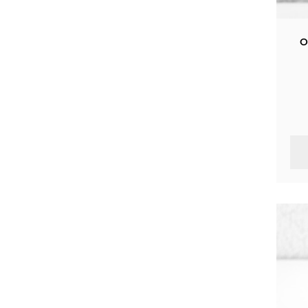
Rolex Cellini
11
O
Rolex Air-King
+1
Rolex Deepsea
11
Rolex Milgauss
11
Omega Constellation
+6
Omega Speedmaster
+5
Omega Seamaster
Omega De Ville
+7
Breitling Navitimer
+8
Breitling Superocean
+18
Breitling Chronomat
+9
Hublot Classic Fusion
+15
Hublot Big Bang
+12
Ulysse Nardin Classic
+14