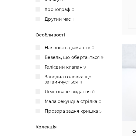
Хронограф
0
Другий час
1
Особливості
Наявність діамантів
0
Безель, що обертається
9
Гелієвий клапан
9
Заводна головка що
загвинчуеться
11
Лімітоване видання
0
Мала секундна стрілка
0
Прозора задня кришка
5
Колекція
O