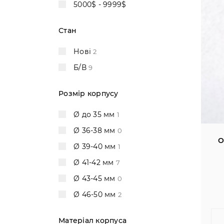
5000$ - 9999$
Стан
Нові
2
Б/В
9
Розмір корпусу
Ø до 35 мм
1
Ø 36-38 мм
0
O
Ø 39-40 мм
1
Ø 41-42 мм
7
Ø 43-45 мм
0
Ø 46-50 мм
2
Матеріал корпуса