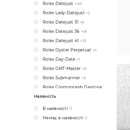
Rolex Datejust
+48
Rolex Lady-Datejust
+2
Rolex Datejust 31
+6
Rolex Datejust 36
+18
Rolex Datejust 41
+23
Rolex Oyster Perpetual
+4
Rolex Day-Date
+1
Rolex GMT-Master
+6
Rolex Submariner
+6
Rolex Cosmograph Daytona
+5
Наявність
Rolex Yacht-Master
+2
В наявності
11
Rolex Sky-Dweller
+2
Немає в наявності
0
Rolex Sea-Dweller
+2
Rolex Explorer
11