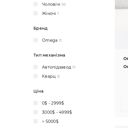
Чоловічі
10
Жіночі
1
Бренд
Omega
11
Тип механізма
O
Oc
Автопідзавод
11
Кварц
0
Ціна
0$ - 2999$
3000$ - 4999$
> 5000$