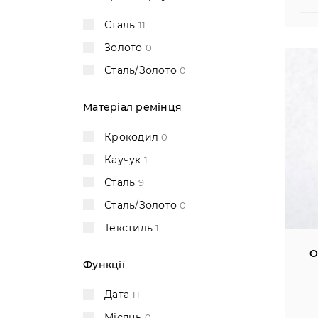
Сталь
11
Золото
0
Сталь/Золото
0
Матеріал ремінця
Крокодил
0
Каучук
1
Сталь
9
Сталь/Золото
0
Текстиль
1
O
Функції
Дата
11
Місяць
0