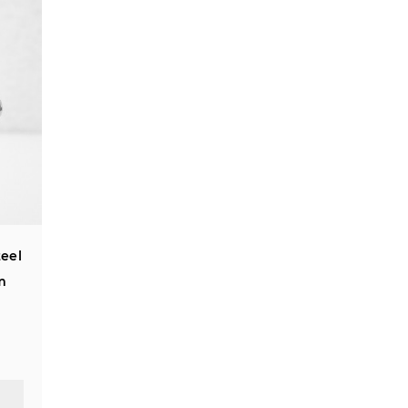
teel
m