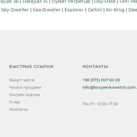
ejust 36
|
Datejust 41
|
Oyster Perpetual
|
Day-Date
|
GMT-Ma
|
Sky-Dweller
|
Sea-Dweller
|
Explorer
|
Cellini
|
Air-King
|
De
БЫСТРЫЕ ССЫЛКИ
КОНТАКТЫ
Выкуп часов
+38 (073) 007 00 00
Часы в продаже
info@borysenkowatch.com
Онлайн оценка
О нас
Пн–Пт: 10:00–17:30
Контакты