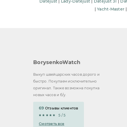
Datejust
|
Lady-Datejust
|
Datejust 31
|
Dat
Omega Seamaster
+11
|
Yacht-Master
Omega De Ville
+7
Breitling Navitimer
+8
Breitling Superocean
+18
Breitling Chronomat
+9
Hublot Classic Fusion
+15
BorysenkoWatch
Hublot Big Bang
+12
Ulysse Nardin Classic
+14
Выкуп швейцарских часов дорого и
Ulysse Nardin Marine Diver
быстро. Покупаем исключительно
+15
оригинал. Также возможна покупка
новых часов и б/у.
69
Отзывы клиентов
5 / 5
Смотреть все