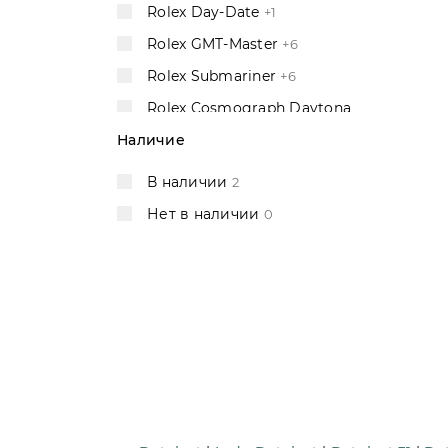
Rolex Day-Date
+1
Rolex GMT-Master
+6
Rolex Submariner
+6
Rolex Cosmograph Daytona
+5
Наличие
Rolex Yacht-Master
В наличии
2
Rolex Sky-Dweller
+2
Нет в наличии
0
Rolex Sea-Dweller
+2
Rolex Explorer
2
Rolex Cellini
2
Rolex Air-King
+1
Rolex Deepsea
2
Rolex Milgauss
2
Omega Constellation
+6
Omega Speedmaster
+5