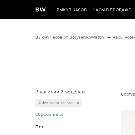
BW
ВЫКУП ЧАСОВ
ЧАСЫ В ПРОДАЖЕ
Выкуп часов от BorysenkoWatch
—
Часы Rolex
В наличии 2 моделей
Сортир
Rolex Yacht-Master
Сбросить все
Пол