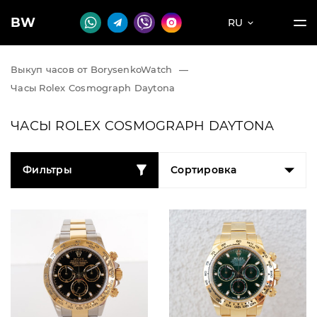
BW
RU
Выкуп часов от BorysenkoWatch
—
Часы Rolex Cosmograph Daytona
ЧАСЫ ROLEX COSMOGRAPH DAYTONA
Фильтры
Сортировка