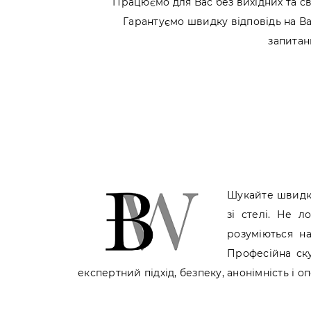
Працюємо для Вас без вихідних та св
Гарантуємо швидку відповідь на В
запитан
Шукайте швидки
зі стелі. Не 
розуміються на
Професійна ску
експертний підхід, безпеку, анонімність і о