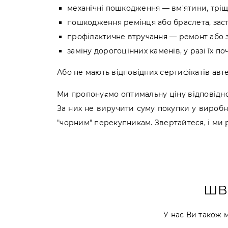
механічні пошкодження — вм'ятини, тріщи
пошкодження ремінця або браслета, заст
профілактичне втручання — ремонт або з
заміну дорогоцінних каменів, у разі їх по
Або не мають відповідних сертифікатів авт
Ми пропонуємо оптимальну ціну відповідно 
За них не виручити суму покупки у вироб
"чорним" перекупникам. Звертайтеся, і ми р
ШВ
У нас Ви також