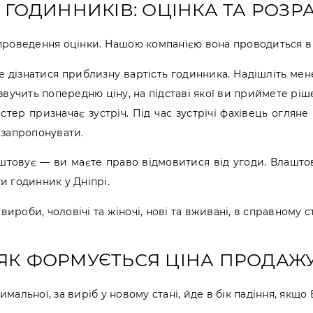
 ГОДИННИКІВ: ОЦІНКА ТА РОЗР
роведення оцінки. Нашою компанією вона проводиться в 
 дізнатися приблизну вартість годинника. Надішліть ме
озвучить попередню ціну, на підставі якої ви приймете рі
тер призначає зустріч. Під час зустрічі фахівець огляне
 запропонувати.
штовує — ви маєте право відмовитися від угоди. Влашто
 годинник у Дніпрі.
ироби, чоловічі та жіночі, нові та вживані, в справному ст
ЯК ФОРМУЄТЬСЯ ЦІНА ПРОДАЖ
имальної, за виріб у новому стані, йде в бік падіння, якщо