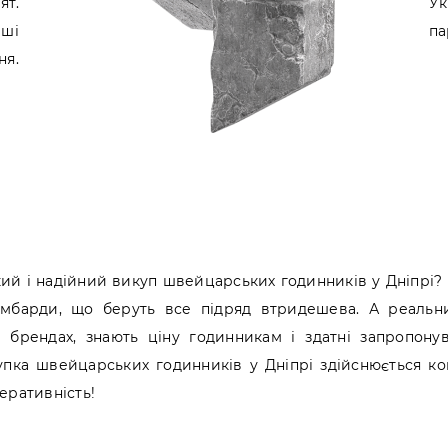
ят.
Ук
аші
па
ня.
й і надійний викуп швейцарських годинників у Дніпрі? 
ломбарди, що беруть все підряд втридешева. А реальн
 брендах, знають ціну годинникам і здатні запропонув
пка швейцарських годинників у Дніпрі здійснюється ко
перативність!