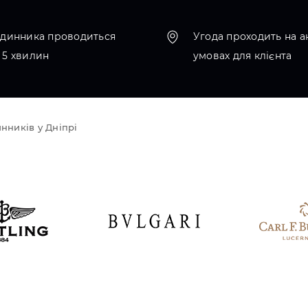
одинника проводиться
Угода проходить на а
 5 хвилин
умовах для клієнта
нників у Дніпрі