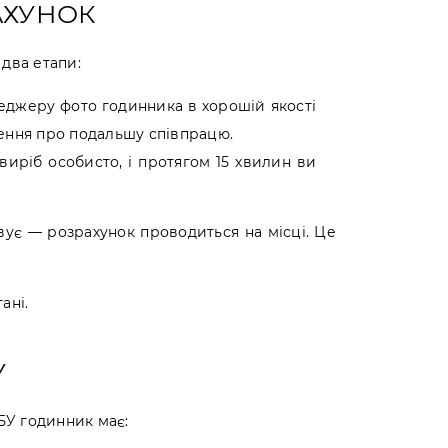
АХУНОК
два етапи:
неджеру фото годинника в хорошій якості
шення про подальшу співпрацю.
 виріб особисто, і протягом 15 хвилин ви
вує — розрахунок проводиться на місці. Це
ані.
У
 БУ годинник має: