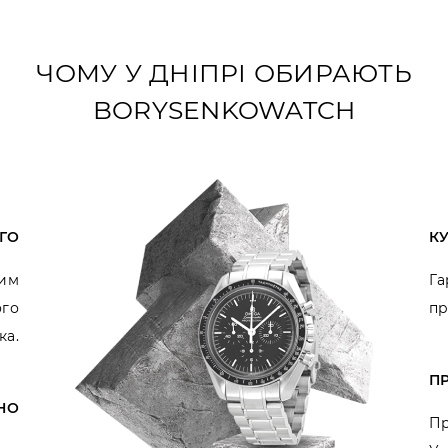
ЧОМУ У ДНІПРІ ОБИРАЮТЬ
BORYSENKOWATCH
ГО
К
ним
Га
ого
пр
ка.
П
НО
Пр