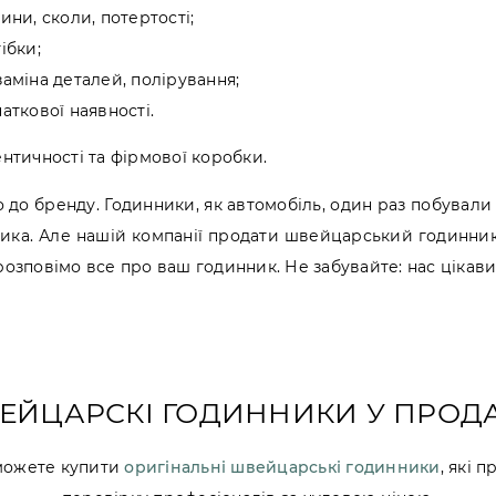
ни, сколи, потертості;
ібки;
аміна деталей, полірування;
чаткової наявності.
ентичності та фірмової коробки.
до бренду. Годинники, як автомобіль, один раз побували
ника. Але нашій компанії продати швейцарський годинник
озповімо все про ваш годинник. Не забувайте: нас цікавит
ЕЙЦАРСКІ ГОДИННИКИ У ПРОД
 можете купити
оригінальні швейцарські годинники
, які 