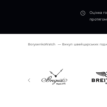
Оцінка г
протягом
BorysenkoWatch
—
Викуп швейцарських годи