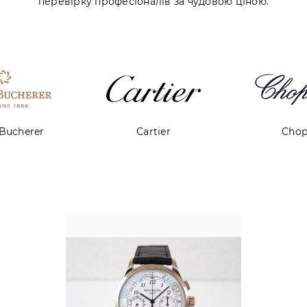
перевірку професіоналів за чудовою ціною.
rtier
Chopard
Cor