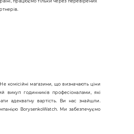
раїні, працюємо тільки через перевірених
ртнерів.
Не комісійні магазини, що визначають ціни
ий викуп годинників професіоналами, які
ати адекватну вартість. Ви нас знайшли.
мпанією ВorysenkoWatch. Ми забезпечуємо