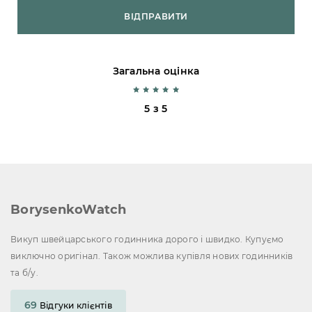
ВІДПРАВИТИ
Загальна оцінка
5 з 5
BorysenkoWatch
Викуп швейцарського годинника дорого і швидко. Купуємо
виключно оригінал. Також можлива купівля нових годинників
та б/у.
69
Відгуки клієнтів