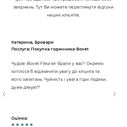
звернень. Тут Ви можете переглянути відгуки
наших клієнтів.
Катерина, Бровари
М
Послуга: Покупка годинника Bovet
П
Чудові Bovet Fleurier брали у вас!! Окремо
П
хотілося б відзначити увагу до клієнта та
Ж
його запитань. Чуйність і увага гідні подяки,
к
дуже дякую!!!
Оцінка:
О