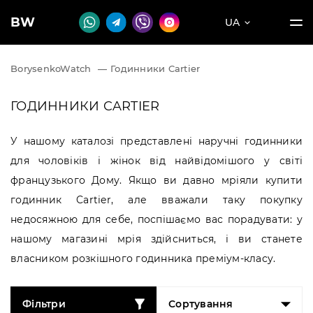
BW
UA
BorysenkoWatch
—
Годинники Cartier
ГОДИННИКИ CARTIER
У нашому каталозі представлені наручні годинники
для чоловіків і жінок від найвідомішого у світі
французького Дому. Якщо ви давно мріяли купити
годинник Cartier, але вважали таку покупку
недосяжною для себе, поспішаємо вас порадувати: у
нашому магазині мрія здійсниться, і ви станете
власником розкішного годинника преміум-класу.
Фільтри
Сортування