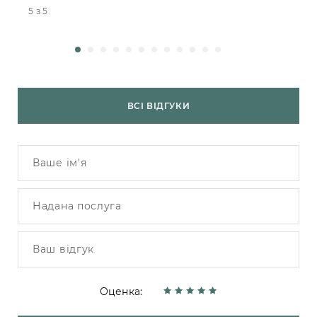
5 з 5
4
ВСІ ВІДГУКИ
Оценка: