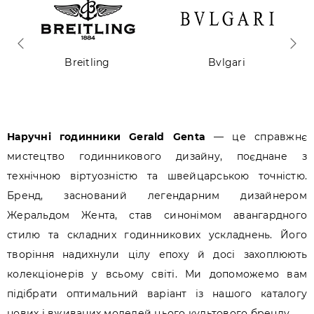
Breitling
Bvlgari
Наручні годинники Gerald Genta
— це справжнє
мистецтво годинникового дизайну, поєднане з
технічною віртуозністю та швейцарською точністю.
Бренд, заснований легендарним дизайнером
Жеральдом Жента, став синонімом авангардного
стилю та складних годинникових ускладнень. Його
творіння надихнули цілу епоху й досі захоплюють
колекціонерів у всьому світі. Ми допоможемо вам
підібрати оптимальний варіант із нашого каталогу
нових і вживаних моделей цього культового бренду.