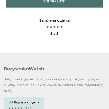
ВІДПРАВИТИ
Загальна оцінка
5 з 5
BorysenkoWatch
Викуп швейцарського годинника дорого і швидко. Купуємо
виключно оригінал. Також можлива купівля нових годинників
та б/у.
69
Відгуки клієнтів
5 / 5