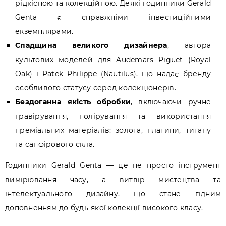
рідкісною та колекційною. Деякі годинники Gerald
Genta є справжніми інвестиційними
екземплярами.
Спадщина великого дизайнера
, автора
культових моделей для Audemars Piguet (Royal
Oak) і Patek Philippe (Nautilus), що надає бренду
особливого статусу серед колекціонерів.
Бездоганна якість обробки
, включаючи ручне
гравірування, полірування та використання
преміальних матеріалів: золота, платини, титану
та сапфірового скла.
Годинники Gerald Genta — це не просто інструмент
вимірювання часу, а витвір мистецтва та
інтелектуального дизайну, що стане гідним
доповненням до будь-якої колекції високого класу.