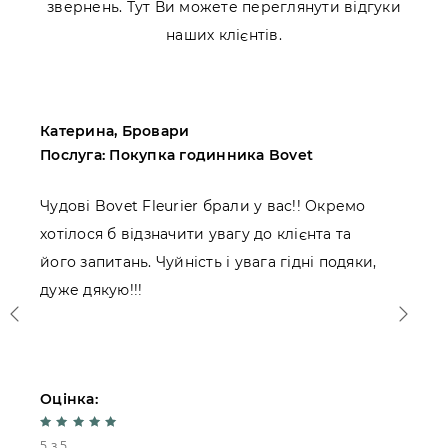
звернень. Тут Ви можете переглянути відгуки
наших клієнтів.
Катерина, Бровари
М
Послуга: Покупка годинника Bovet
П
Чудові Bovet Fleurier брали у вас!! Окремо
П
хотілося б відзначити увагу до клієнта та
Ж
його запитань. Чуйність і увага гідні подяки,
к
дуже дякую!!!
Оцінка:
О
5 з 5
4