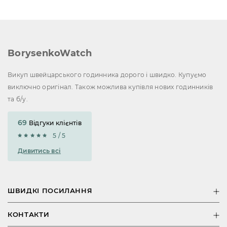
BorysenkoWatch
Викуп швейцарського годинника дорого і швидко. Купуємо
виключно оригінал. Також можлива купівля нових годинників
та б/у.
69
Відгуки клієнтів
5 / 5
Дивитись всі
ШВИДКІ ПОСИЛАННЯ
КОНТАКТИ