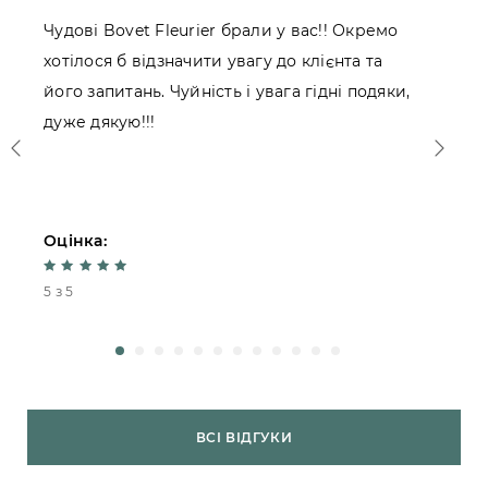
Чудові Bovet Fleurier брали у вас!! Окремо
П
хотілося б відзначити увагу до клієнта та
Ж
його запитань. Чуйність і увага гідні подяки,
к
дуже дякую!!!
Оцінка:
О
5 з 5
4
ВСІ ВІДГУКИ