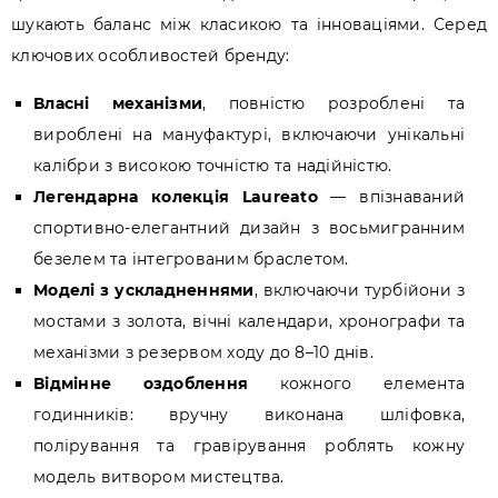
шукають баланс між класикою та інноваціями. Серед
ключових особливостей бренду:
Власні механізми
, повністю розроблені та
вироблені на мануфактурі, включаючи унікальні
калібри з високою точністю та надійністю.
Легендарна колекція Laureato
— впізнаваний
спортивно-елегантний дизайн з восьмигранним
безелем та інтегрованим браслетом.
Моделі з ускладненнями
, включаючи турбійони з
мостами з золота, вічні календари, хронографи та
механізми з резервом ходу до 8–10 днів.
Відмінне оздоблення
кожного елемента
годинників: вручну виконана шліфовка,
полірування та гравірування роблять кожну
модель витвором мистецтва.