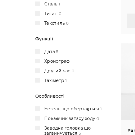
Tag Heuer
Сталь
1
+3
Tudor
Титан
+4
0
Ulysse Nardin
Текстиль
0
+36
Vacheron Constantin
+6
Функції
Zenith
+15
Дата
5
Хронограф
1
Другий час
0
Тахіметр
1
Особливості
Безель, що обертається
1
Покажчик запасу ходу
0
Заводна головка що
Pa
загвинчуеться
5