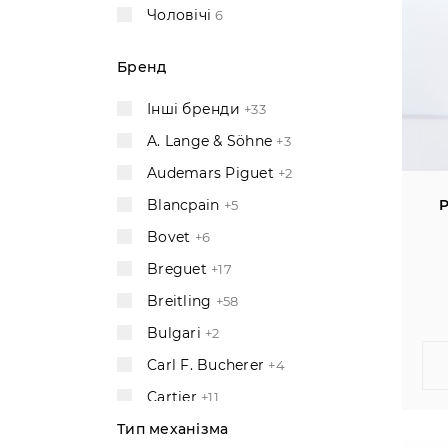
Чоловічі
6
Бренд
Інші бренди
+33
A. Lange & Söhne
+3
Audemars Piguet
+2
P
Blancpain
+5
Bovet
+6
Breguet
+17
Breitling
+58
Bulgari
+2
Carl F. Bucherer
+4
Cartier
+11
Тип механізма
Chanel
+1