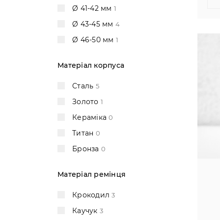
Jaeger-LeCoultre
+10
Ø 41-42 мм
1
Jaquet Droz
+1
Ø 43-45 мм
4
JeanRichard
+3
Ø 46-50 мм
1
Jorg Hysek
+3
Матеріал корпуса
Longines
+2
Montblanc
+4
Сталь
5
Omega
+31
Золото
1
Panerai
Кераміка
0
Parmigiani Fleurier
6
Титан
0
Patek Philippe
+8
Бронза
0
Porsche Design
+4
Матеріал ремінця
Roger Dubuis
+1
Rolex
Крокодил
+79
3
Romain Jerome
Каучук
3
+4