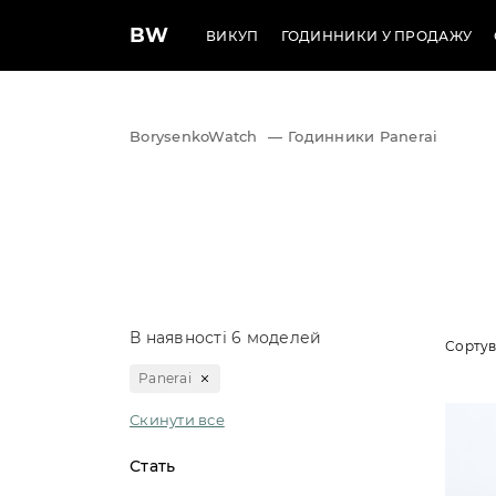
BW
ВИКУП
ГОДИННИКИ У ПРОДАЖУ
BorysenkoWatch
—
Годинники Panerai
В наявності 6 моделей
Сортув
Panerai
Скинути все
Стать