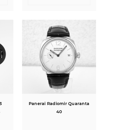
3
Panerai Radiomir Quaranta
4
40