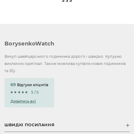
5 з 5
BorysenkoWatch
Викуп швейцарського годинника дорого і швидко. Купуємо
виключно оригінал. Також можлива купівля нових годинників
та б/у.
69
Відгуки клієнтів
5 / 5
Дивитись всі
ШВИДКІ ПОСИЛАННЯ