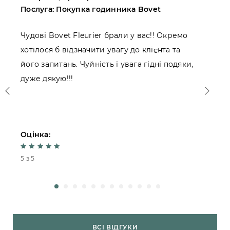
Послуга: Покупка годинника Bovet
П
Чудові Bovet Fleurier брали у вас!! Окремо
П
хотілося б відзначити увагу до клієнта та
Ж
його запитань. Чуйність і увага гідні подяки,
к
дуже дякую!!!
Оцінка:
О
5 з 5
4
ВСІ ВІДГУКИ