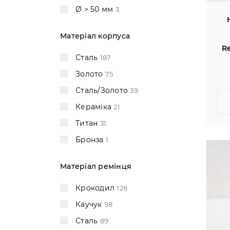
Porsche Design
4
Ø > 50 мм
3
Roger Dubuis
1
Матеріал корпуса
Rolex
57
R
Romain Jerome
4
Сталь
187
Tag Heuer
3
Золото
75
Tudor
4
Сталь/Золото
39
Ulysse Nardin
25
Кераміка
21
Vacheron Constantin
6
Титан
31
Zenith
15
Бронза
1
Матеріал ремінця
Крокодил
128
Каучук
98
Сталь
89