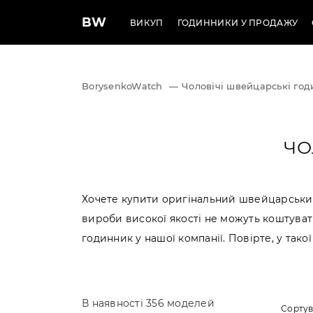
BW
ВИКУП
ГОДИННИКИ У ПРОДАЖУ
BorysenkoWatch
—
Чоловічі швейцарські го
ЧО
Хочете купити оригінальний швейцарський
вироби високої якості не можуть коштуват
годинник у нашої компанії. Повірте, у тако
В наявності 356 моделей
Сортув